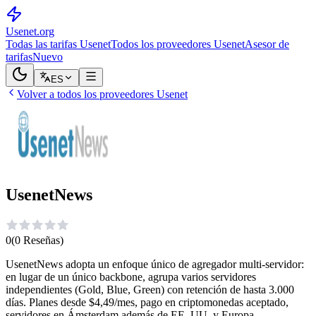
Usenet
.org
Todas las tarifas Usenet
Todos los proveedores Usenet
Asesor de
tarifas
Nuevo
ES
Volver a todos los proveedores Usenet
UsenetNews
0
(
0
Reseñas
)
UsenetNews adopta un enfoque único de agregador multi-servidor:
en lugar de un único backbone, agrupa varios servidores
independientes (Gold, Blue, Green) con retención de hasta 3.000
días. Planes desde $4,49/mes, pago en criptomonedas aceptado,
servidores en Ámsterdam además de EE. UU. y Europa.