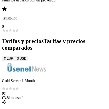
están los usuarios con un proveedor.
Trustpilot
0
Tarifas y precios
Tarifas y precios
comparados
€
EUR
$
USD
Gold Server 1 Month
(0)
€
3.81
mensual