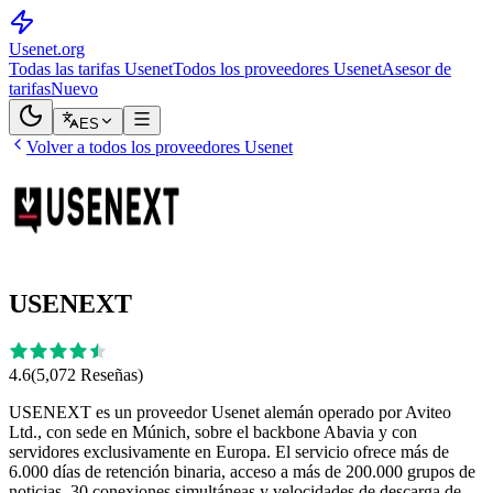
Usenet
.org
Todas las tarifas Usenet
Todos los proveedores Usenet
Asesor de
tarifas
Nuevo
ES
Volver a todos los proveedores Usenet
USENEXT
4.6
(
5,072
Reseñas
)
USENEXT es un proveedor Usenet alemán operado por Aviteo
Ltd., con sede en Múnich, sobre el backbone Abavia y con
servidores exclusivamente en Europa. El servicio ofrece más de
6.000 días de retención binaria, acceso a más de 200.000 grupos de
noticias, 30 conexiones simultáneas y velocidades de descarga de