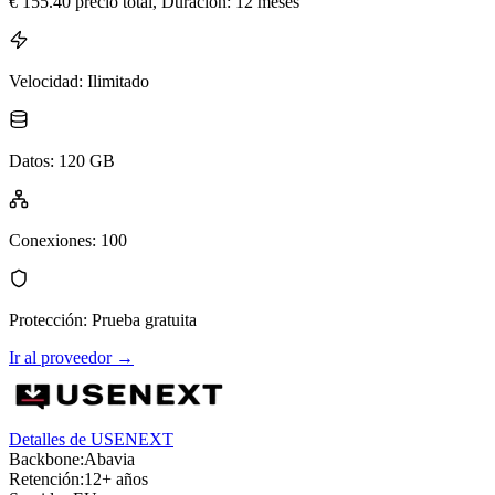
€
155.40
precio total
, Duración: 12 meses
Velocidad
:
Ilimitado
Datos
:
120 GB
Conexiones
:
100
Protección
:
Prueba gratuita
Ir al proveedor
→
Detalles de USENEXT
Backbone:
Abavia
Retención:
12+ años