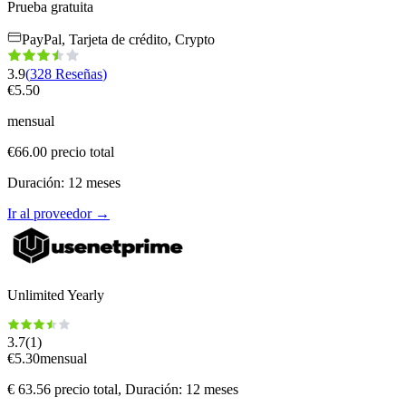
Prueba gratuita
PayPal, Tarjeta de crédito, Crypto
3.9
(
328
Reseñas
)
€
5.50
mensual
€
66.00
precio total
Duración
:
12
meses
Ir al proveedor
→
Unlimited Yearly
3.7
(
1
)
€
5.30
mensual
€
63.56
precio total
, Duración: 12 meses