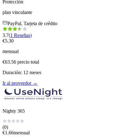
Protección
plan vinculante
PayPal, Tarjeta de crédito
3.7
(
1
Reseñas
)
€
5.30
mensual
€
63.56
precio total
Duración
:
12
meses
Ir al proveedor
→
Nighty 365
(0)
€
1.66
mensual