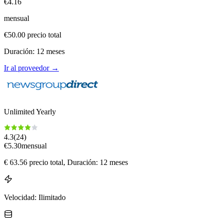
€
4.16
mensual
€
50.00
precio total
Duración
:
12
meses
Ir al proveedor
→
Unlimited Yearly
4.3
(
24
)
€
5.30
mensual
€
63.56
precio total
, Duración: 12 meses
Velocidad
:
Ilimitado