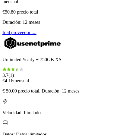
mensual
€
50.80
precio total
Duración
:
12
meses
Ir al proveedor
→
Unlimited Yearly + 750GB XS
3.7
(
1
)
€
4.16
mensual
€
50.00
precio total
, Duración: 12 meses
Velocidad
:
Ilimitado
Datos
:
Datos ilimitados