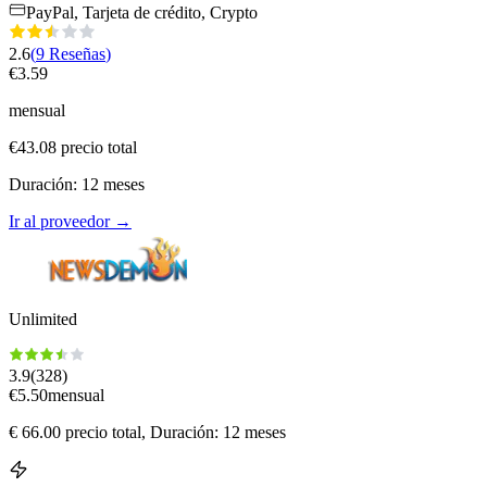
PayPal, Tarjeta de crédito, Crypto
2.6
(
9
Reseñas
)
€
3.59
mensual
€
43.08
precio total
Duración
:
12
meses
Ir al proveedor
→
Unlimited
3.9
(
328
)
€
5.50
mensual
€
66.00
precio total
, Duración: 12 meses