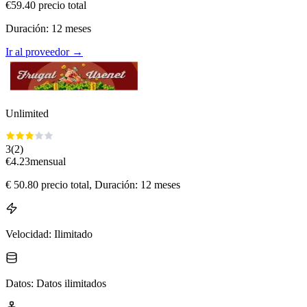
€
59.40
precio total
Duración
:
12
meses
Ir al proveedor
→
Unlimited
3
(
2
)
€
4.23
mensual
€
50.80
precio total
, Duración: 12 meses
Velocidad
:
Ilimitado
Datos
:
Datos ilimitados