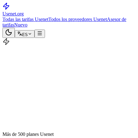
Usenet
.org
Todas las tarifas Usenet
Todos los proveedores Usenet
Asesor de
tarifas
Nuevo
ES
Más de 500 planes Usenet