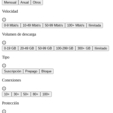
Mensual
Anual
Otros
Velocidad
0-9 Mbit/s
10-49 Mbit/s
50-99 Mbit/s
100+ Mbit/s
Ilimitada
Volumen de descarga
0-19 GB
20-49 GB
50-99 GB
100-299 GB
300+ GB
Ilimitado
Tipo
Suscripción
Prepago
Bloque
Conexiones
10+
30+
50+
80+
100+
Protección