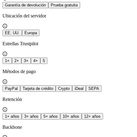
Garantía de devolución
Prueba gratuita
Ubicación del servidor
EE. UU.
Europa
Estrellas Trustpilot
1+
2+
3+
4+
5
Métodos de pago
PayPal
Tarjeta de crédito
Crypto
iDeal
SEPA
Retención
1+ años
3+ años
5+ años
10+ años
12+ años
Backbone