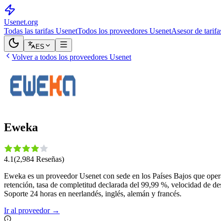
Usenet
.org
Todas las tarifas Usenet
Todos los proveedores Usenet
Asesor de tarifa
ES
Volver a todos los proveedores Usenet
Eweka
4.1
(
2,984
Reseñas
)
Eweka es un proveedor Usenet con sede en los Países Bajos que oper
retención, tasa de completitud declarada del 99,99 %, velocidad de d
Soporte 24 horas en neerlandés, inglés, alemán y francés.
Ir al proveedor
→