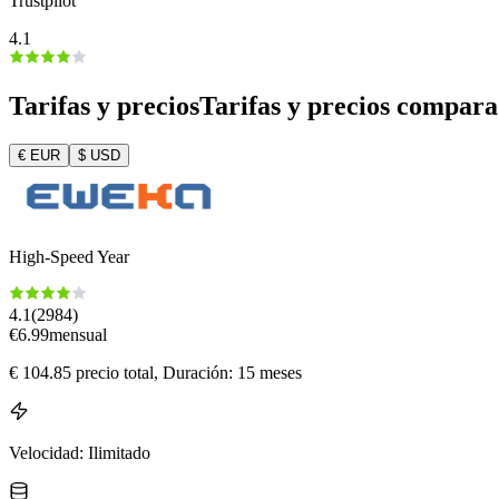
Trustpilot
4.1
Tarifas y precios
Tarifas y precios compar
€
EUR
$
USD
High-Speed Year
4.1
(
2984
)
€
6.99
mensual
€
104.85
precio total
, Duración: 15 meses
Velocidad
:
Ilimitado