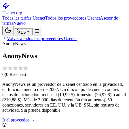
Usenet
.org
Todas las tarifas Usenet
Todos los proveedores Usenet
Asesor de
tarifas
Nuevo
ES
Volver a todos los proveedores Usenet
AnonyNews
AnonyNews
0
(
0
Reseñas
)
AnonyNews es un proveedor de Usenet centrado en la privacidad,
en funcionamiento desde 2002. Un único tipo de cuenta con tres
ciclos de facturación: mensual (19,99 $), trimestral (56,97 $) o anual
(219,88 $). Más de 3.000 días de retención (en aumento), 50
conexiones, servidores en EE. UU. y la UE, SSL, sin registro de
actividad. Sin prueba disponible.
Ir al proveedor
→