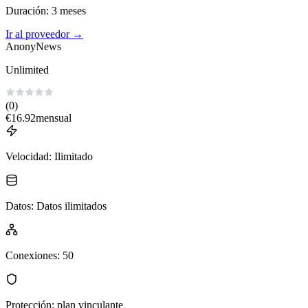
Duración
:
3
meses
Ir al proveedor
→
AnonyNews
Unlimited
(0)
€
16.92
mensual
Velocidad
:
Ilimitado
Datos
:
Datos ilimitados
Conexiones
:
50
Protección
:
plan vinculante