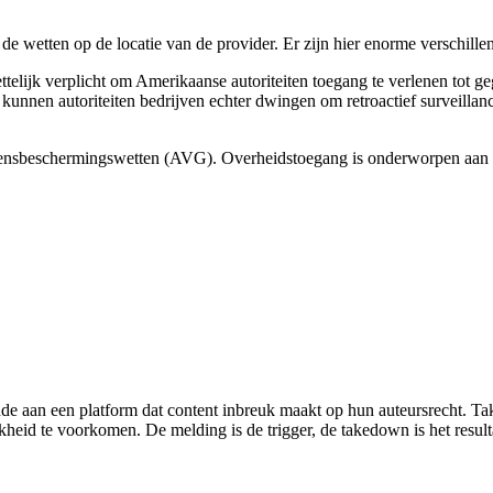
e wetten op de locatie van de provider. Er zijn hier enorme verschillen
ijk verplicht om Amerikaanse autoriteiten toegang te verlenen tot gege
unnen autoriteiten bedrijven echter dwingen om retroactief surveillance 
ensbeschermingswetten (AVG). Overheidstoegang is onderworpen aan ho
 aan een platform dat content inbreuk maakt op hun auteursrecht. Ta
heid te voorkomen. De melding is de trigger, de takedown is het result