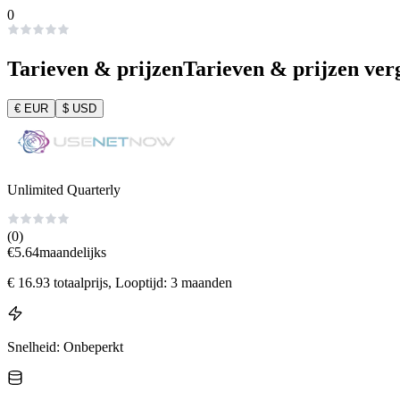
0
Tarieven & prijzen
Tarieven & prijzen ver
€
EUR
$
USD
Unlimited Quarterly
(0)
€
5.64
maandelijks
€
16.93
totaalprijs
, Looptijd: 3 maanden
Snelheid
:
Onbeperkt