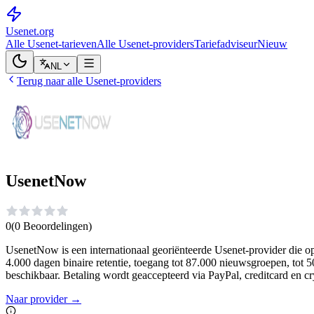
Usenet
.org
Alle Usenet-tarieven
Alle Usenet-providers
Tariefadviseur
Nieuw
NL
Terug naar alle Usenet-providers
UsenetNow
0
(
0
Beoordelingen
)
UsenetNow is een internationaal georiënteerde Usenet-provider die o
4.000 dagen binaire retentie, toegang tot 87.000 nieuwsgroepen, tot 
beschikbaar. Betaling wordt geaccepteerd via PayPal, creditcard en cry
Naar provider
→