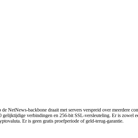
p de NetNews-backbone draait met servers verspreid over meerdere cont
50 gelijktijdige verbindingen en 256-bit SSL-versleuteling. Er is zowe
ptovaluta. Er is geen gratis proefperiode of geld-terug-garantie.