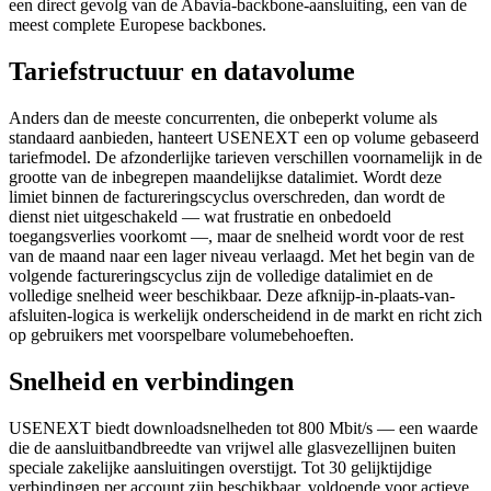
een direct gevolg van de Abavia-backbone-aansluiting, een van de
meest complete Europese backbones.
Tariefstructuur en datavolume
Anders dan de meeste concurrenten, die onbeperkt volume als
standaard aanbieden, hanteert USENEXT een op volume gebaseerd
tariefmodel. De afzonderlijke tarieven verschillen voornamelijk in de
grootte van de inbegrepen maandelijkse datalimiet. Wordt deze
limiet binnen de factureringscyclus overschreden, dan wordt de
dienst niet uitgeschakeld — wat frustratie en onbedoeld
toegangsverlies voorkomt —, maar de snelheid wordt voor de rest
van de maand naar een lager niveau verlaagd. Met het begin van de
volgende factureringscyclus zijn de volledige datalimiet en de
volledige snelheid weer beschikbaar. Deze afknijp-in-plaats-van-
afsluiten-logica is werkelijk onderscheidend in de markt en richt zich
op gebruikers met voorspelbare volumebehoeften.
Snelheid en verbindingen
USENEXT biedt downloadsnelheden tot 800 Mbit/s — een waarde
die de aansluitbandbreedte van vrijwel alle glasvezellijnen buiten
speciale zakelijke aansluitingen overstijgt. Tot 30 gelijktijdige
verbindingen per account zijn beschikbaar, voldoende voor actieve