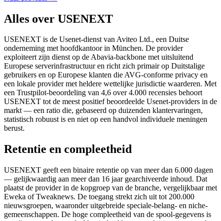
Alles over USENEXT
USENEXT is de Usenet-dienst van Aviteo Ltd., een Duitse
onderneming met hoofdkantoor in München. De provider
exploiteert zijn dienst op de Abavia-backbone met uitsluitend
Europese serverinfrastructuur en richt zich primair op Duitstalige
gebruikers en op Europese klanten die AVG-conforme privacy en
een lokale provider met heldere wettelijke jurisdictie waarderen. Met
een Trustpilot-beoordeling van 4,6 over 4.000 recensies behoort
USENEXT tot de meest positief beoordeelde Usenet-providers in de
markt — een ratio die, gebaseerd op duizenden klantervaringen,
statistisch robuust is en niet op een handvol individuele meningen
berust.
Retentie en compleetheid
USENEXT geeft een binaire retentie op van meer dan 6.000 dagen
— gelijkwaardig aan meer dan 16 jaar gearchiveerde inhoud. Dat
plaatst de provider in de kopgroep van de branche, vergelijkbaar met
Eweka of Tweaknews. De toegang strekt zich uit tot 200.000
nieuwsgroepen, waaronder uitgebreide speciale-belang- en niche-
gemeenschappen. De hoge compleetheid van de spool-gegevens is