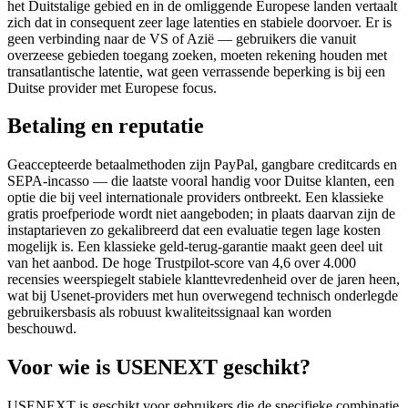
het Duitstalige gebied en in de omliggende Europese landen vertaalt
zich dat in consequent zeer lage latenties en stabiele doorvoer. Er is
geen verbinding naar de VS of Azië — gebruikers die vanuit
overzeese gebieden toegang zoeken, moeten rekening houden met
transatlantische latentie, wat geen verrassende beperking is bij een
Duitse provider met Europese focus.
Betaling en reputatie
Geaccepteerde betaalmethoden zijn PayPal, gangbare creditcards en
SEPA-incasso — die laatste vooral handig voor Duitse klanten, een
optie die bij veel internationale providers ontbreekt. Een klassieke
gratis proefperiode wordt niet aangeboden; in plaats daarvan zijn de
instaptarieven zo gekalibreerd dat een evaluatie tegen lage kosten
mogelijk is. Een klassieke geld-terug-garantie maakt geen deel uit
van het aanbod. De hoge Trustpilot-score van 4,6 over 4.000
recensies weerspiegelt stabiele klanttevredenheid over de jaren heen,
wat bij Usenet-providers met hun overwegend technisch onderlegde
gebruikersbasis als robuust kwaliteitssignaal kan worden
beschouwd.
Voor wie is USENEXT geschikt?
USENEXT is geschikt voor gebruikers die de specifieke combinatie