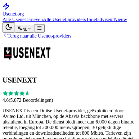
Usenet
.org
Alle Usenet-tarieven
Alle Usenet-providers
Tariefadviseur
Nieuw
NL
Terug naar alle Usenet-providers
USENEXT
4.6
(
5,072
Beoordelingen
)
USENEXT is een Duitse Usenet-provider, geëxploiteerd door
Aviteo Ltd. uit München, op de Abavia-backbone met servers
uitsluitend in Europa. De dienst biedt meer dan 6.000 dagen binaire
retentie, toegang tot 200.000 nieuwsgroepen, 30 gelijktijdige
verbindingen en downloadsnelheden tot 800 Mbit/s. Tarieven zijn
op volume gebaseerd: na overschrijding van de maandelijkse limiet