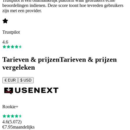
Trustpilot is een onafhankelijk platform waar gebruikers echte
beoordelingen indienen. Deze score toont hoe tevreden gebruikers
zijn met een provider.
Trustpilot
4.6
Tarieven & prijzen
Tarieven & prijzen
vergeleken
€
EUR
$
USD
Rookie+
4.6
(
5.072
)
€
7.95
maandelijks