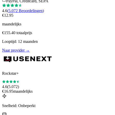
PayPal, Creditcard, SEPA
4.6
(
5.072
Beoordelingen
)
€
12.95
maandelijks
€
155.40
totaalprijs
Looptijd
:
12
maanden
Naar provider
→
Rockstar+
4.6
(
5.072
)
€
16.95
maandelijks
Snelheid
:
Onbeperkt