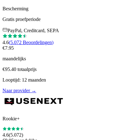
Bescherming
Gratis proefperiode
PayPal, Creditcard, SEPA
4.6
(
5.072
Beoordelingen
)
€
7.95
maandelijks
€
95.40
totaalprijs
Looptijd
:
12
maanden
Naar provider
→
Rookie+
4.6
(
5.072
)