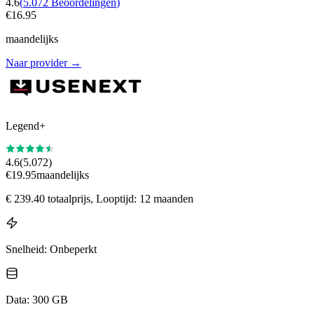
4.6
(
5.072
Beoordelingen
)
€
16.95
maandelijks
Naar provider
→
Legend+
4.6
(
5.072
)
€
19.95
maandelijks
€
239.40
totaalprijs
, Looptijd: 12 maanden
Snelheid
:
Onbeperkt
Data
:
300 GB