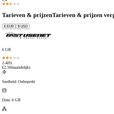
Tarieven & prijzen
Tarieven & prijzen ver
€
EUR
$
USD
6 GB
2.4
(
6
)
€
2.50
maandelijks
Snelheid
:
Onbeperkt
Data
:
6 GB