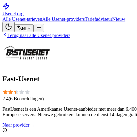
Usenet
.org
Alle Usenet-tarieven
Alle Usenet-providers
Tariefadviseur
Nieuw
NL
Terug naar alle Usenet-providers
Fast-Usenet
2.4
(
6
Beoordelingen
)
FastUsenet is een Amerikaanse Usenet-aanbieder met meer dan 6.400 d
Europese servers. Nieuwe gebruikers kunnen de dienst 14 dagen grati
Naar provider
→