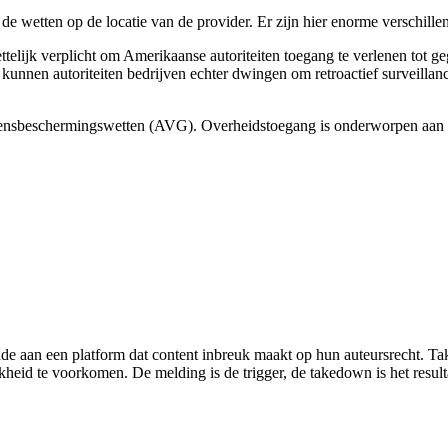
e wetten op de locatie van de provider. Er zijn hier enorme verschillen
ijk verplicht om Amerikaanse autoriteiten toegang te verlenen tot gege
unnen autoriteiten bedrijven echter dwingen om retroactief surveillance 
ensbeschermingswetten (AVG). Overheidstoegang is onderworpen aan ho
 aan een platform dat content inbreuk maakt op hun auteursrecht. Ta
heid te voorkomen. De melding is de trigger, de takedown is het result