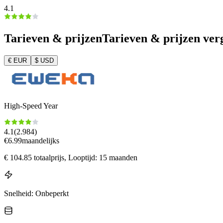
4.1
Tarieven & prijzen
Tarieven & prijzen ver
€
EUR
$
USD
High-Speed Year
4.1
(
2.984
)
€
6.99
maandelijks
€
104.85
totaalprijs
, Looptijd: 15 maanden
Snelheid
:
Onbeperkt