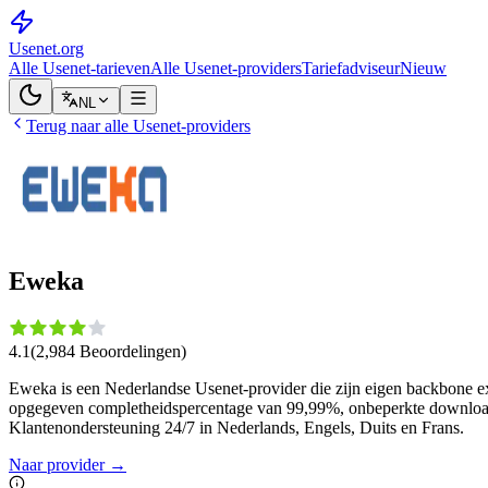
Usenet
.org
Alle Usenet-tarieven
Alle Usenet-providers
Tariefadviseur
Nieuw
NL
Terug naar alle Usenet-providers
Eweka
4.1
(
2,984
Beoordelingen
)
Eweka is een Nederlandse Usenet-provider die zijn eigen backbone exp
opgegeven completheidspercentage van 99,99%, onbeperkte downloadsn
Klantenondersteuning 24/7 in Nederlands, Engels, Duits en Frans.
Naar provider
→