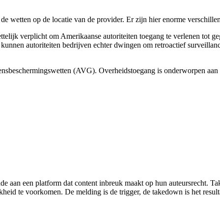
e wetten op de locatie van de provider. Er zijn hier enorme verschillen
ijk verplicht om Amerikaanse autoriteiten toegang te verlenen tot gege
unnen autoriteiten bedrijven echter dwingen om retroactief surveillance 
ensbeschermingswetten (AVG). Overheidstoegang is onderworpen aan ho
 aan een platform dat content inbreuk maakt op hun auteursrecht. Ta
heid te voorkomen. De melding is de trigger, de takedown is het result