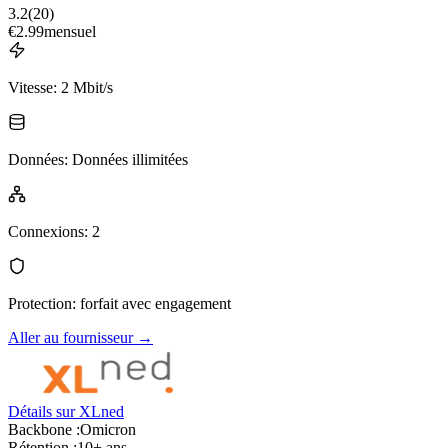
3.2
(
20
)
€
2.99
mensuel
Vitesse
:
2 Mbit/s
Données
:
Données illimitées
Connexions
:
2
Protection
:
forfait avec engagement
Aller au fournisseur
→
Détails sur XLned
Backbone :
Omicron
Rétention :
10+ ans