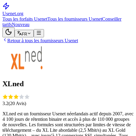
Usenet
.org
Tous les forfaits Usenet
Tous les fournisseurs Usenet
Conseiller
tarifs
Nouveau
FR
Retour à tous les fournisseurs Usenet
XLned
3.2
(
20
Avis
)
XLned est un fournisseur Usenet néerlandais actif depuis 2007, avec
4 100 jours de rétention binaire et accès à plus de 110 000 groupes
de nouvelles. Les formules sont structurées par limites de vitesse de
téléchargement – du XL Lite abordable (2,5 Mbit/s) au XL Gold
(120 Mbit/s) – avec jusqu'à 12 connexions SSL simultanées. Tous