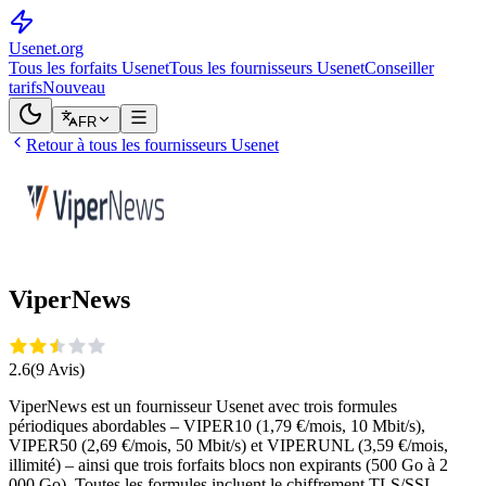
Usenet
.org
Tous les forfaits Usenet
Tous les fournisseurs Usenet
Conseiller
tarifs
Nouveau
FR
Retour à tous les fournisseurs Usenet
ViperNews
2.6
(
9
Avis
)
ViperNews est un fournisseur Usenet avec trois formules
périodiques abordables – VIPER10 (1,79 €/mois, 10 Mbit/s),
VIPER50 (2,69 €/mois, 50 Mbit/s) et VIPERUNL (3,59 €/mois,
illimité) – ainsi que trois forfaits blocs non expirants (500 Go à 2
000 Go). Toutes les formules incluent le chiffrement TLS/SSL,