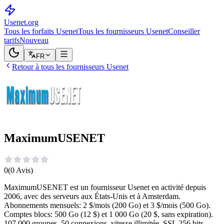
Usenet
.org
Tous les forfaits Usenet
Tous les fournisseurs Usenet
Conseiller
tarifs
Nouveau
FR
Retour à tous les fournisseurs Usenet
MaximumUSENET
0
(
0
Avis
)
MaximumUSENET est un fournisseur Usenet en activité depuis
2006, avec des serveurs aux États-Unis et à Amsterdam.
Abonnements mensuels: 2 $/mois (200 Go) et 3 $/mois (500 Go).
Comptes blocs: 500 Go (12 $) et 1 000 Go (20 $, sans expiration).
107 000 groupes, 50 connexions, vitesse illimitée, SSL 256 bits,