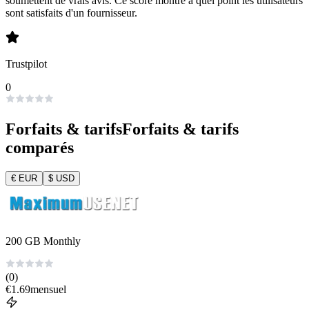
soumettent de vrais avis. Ce score montre à quel point les utilisateurs
sont satisfaits d'un fournisseur.
Trustpilot
0
Forfaits & tarifs
Forfaits & tarifs
comparés
€
EUR
$
USD
200 GB Monthly
(0)
€
1.69
mensuel