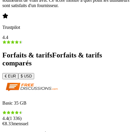
soumettent de vrais avis. Ce score montre à quel point les utilisateurs
sont satisfaits d'un fournisseur.
Trustpilot
4.4
Forfaits & tarifs
Forfaits & tarifs
comparés
€
EUR
$
USD
Basic 35 GB
4.4
(
1 336
)
€
8.33
mensuel