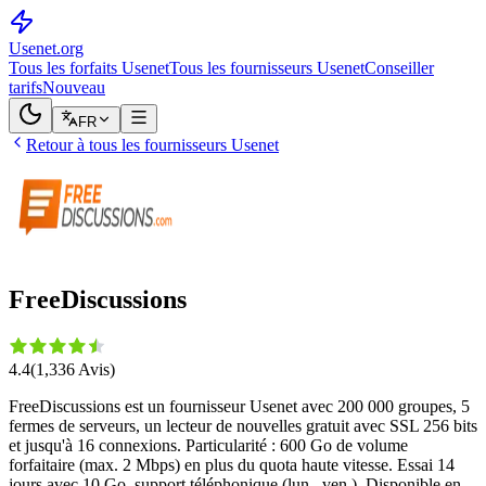
Usenet
.org
Tous les forfaits Usenet
Tous les fournisseurs Usenet
Conseiller
tarifs
Nouveau
FR
Retour à tous les fournisseurs Usenet
FreeDiscussions
4.4
(
1,336
Avis
)
FreeDiscussions est un fournisseur Usenet avec 200 000 groupes, 5
fermes de serveurs, un lecteur de nouvelles gratuit avec SSL 256 bits
et jusqu'à 16 connexions. Particularité : 600 Go de volume
forfaitaire (max. 2 Mbps) en plus du quota haute vitesse. Essai 14
jours avec 10 Go, support téléphonique (lun.–ven.). Disponible en