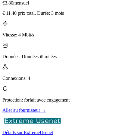
€
3.80
mensuel
€
11.40
prix total
, Durée: 3 mois
Vitesse
:
4 Mbit/s
Données
:
Données illimitées
Connexions
:
4
Protection
:
forfait avec engagement
Aller au fournisseur
→
Détails sur ExtremeUsenet