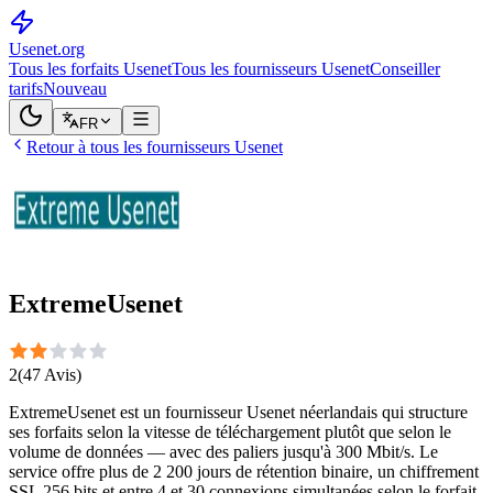
Usenet
.org
Tous les forfaits Usenet
Tous les fournisseurs Usenet
Conseiller
tarifs
Nouveau
FR
Retour à tous les fournisseurs Usenet
ExtremeUsenet
2
(
47
Avis
)
ExtremeUsenet est un fournisseur Usenet néerlandais qui structure
ses forfaits selon la vitesse de téléchargement plutôt que selon le
volume de données — avec des paliers jusqu'à 300 Mbit/s. Le
service offre plus de 2 200 jours de rétention binaire, un chiffrement
SSL 256 bits et entre 4 et 30 connexions simultanées selon le forfait.