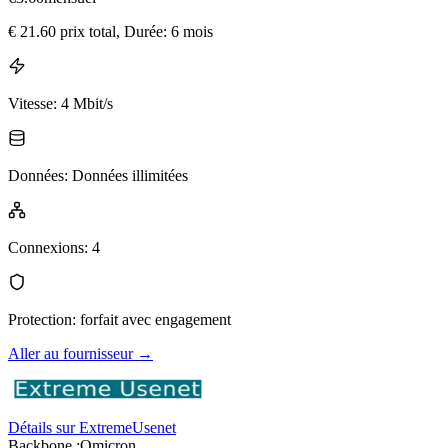
€
21.60
prix total
, Durée: 6 mois
Vitesse
:
4 Mbit/s
Données
:
Données illimitées
Connexions
:
4
Protection
:
forfait avec engagement
Aller au fournisseur
→
Détails sur ExtremeUsenet
Backbone :
Omicron