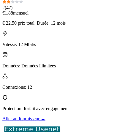
2
(
47
)
€
1.88
mensuel
€
22.50
prix total
, Durée: 12 mois
Vitesse
:
12 Mbit/s
Données
:
Données illimitées
Connexions
:
12
Protection
:
forfait avec engagement
Aller au fournisseur
→