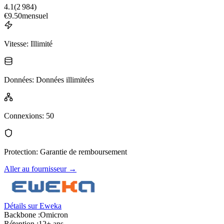
4.1
(
2 984
)
€
9.50
mensuel
Vitesse
:
Illimité
Données
:
Données illimitées
Connexions
:
50
Protection
:
Garantie de remboursement
Aller au fournisseur
→
Détails sur Eweka
Backbone :
Omicron
Rétention :
12+ ans