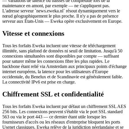
— variations de latence ou baisses de complétude lors de la
maintenance en amont, par exemple — ne s'appliquent pas.
L'adresse serveur `news.eweka.nl` résout dynamiquement vers le
nœud géographiquement le plus proche. Il n'y a pas de présence
serveur aux États-Unis — Eweka opère exclusivement en Europe.
Vitesse et connexions
Tous les forfaits Eweka incluent une vitesse de téléchargement
illimitée, sans plafond de données ni seuil de limitation. Jusqu'à 50
connexions simultanées sont disponibles par compte — suffisant
pour saturer même les connexions fibre les plus rapides. Le
backbone étant relié via Amsterdam aux principaux points d'échange
internet européens, la latence pour les utilisateurs d'Europe
occidentale, du Benelux et de Scandinavie est généralement faible.
La connectivité IPv6 est prise en charge.
Chiffrement SSL et confidentialité
Tous les forfaits Eweka incluent par défaut un chiffrement SSL AES
256 bits. Les connexions peuvent s'établir via le port SSL standard
563 ou via le port 443 — ce dernier étant utile lorsque les
fournisseurs d'accès ou les réseaux d'entreprise bloquent les ports
Usenet classiques. Eweka relève de la juridiction néerlandaise et se