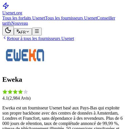
Usenet
.org
Tous les forfaits Usenet
Tous les fournisseurs Usenet
Conseiller
tarifs
Nouveau
FR
Retour à tous les fournisseurs Usenet
Eweka
4.1
(
2,984
Avis
)
Eweka est un fournisseur Usenet basé aux Pays-Bas qui exploite
son propre backbone avec des centres de données à Amsterdam,
Londres et Francfort, sans dépendance à des revendeurs. Plus de 6
000 jours de rétention, taux de complétude annoncé de 99,99 %,
vitesse de téléchargement illimitée, 50 connexions simultanées et