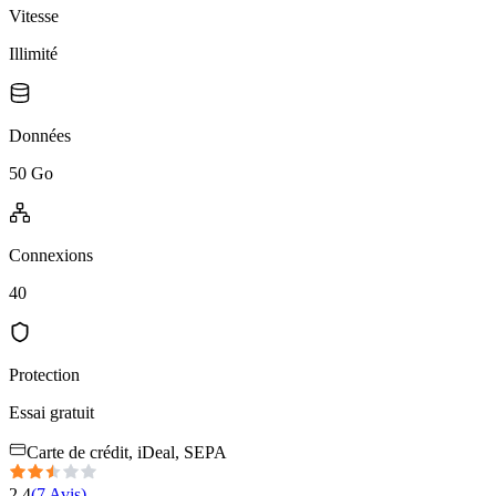
Vitesse
Illimité
Données
50 Go
Connexions
40
Protection
Essai gratuit
Carte de crédit, iDeal, SEPA
2.4
(
7
Avis
)