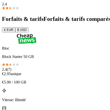
2.4
Forfaits & tarifs
Forfaits & tarifs comparé
€
EUR
$
USD
Bloc
Block Starter 50 GB
2.4
(
7
)
€
2.95
unique
€
5.90
/ 100 GB
Vitesse
:
Illimité