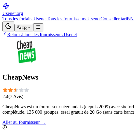
Usenet
.org
Tous les forfaits Usenet
Tous les fournisseurs Usenet
Conseiller tarifs
N
FR
Retour à tous les fournisseurs Usenet
CheapNews
2.4
(
7
Avis
)
CheapNews est un fournisseur néerlandais (depuis 2009) avec six forfa
complétude, 135 000 groupes, essai gratuit de 20 Go (sans carte ban
Aller au fournisseur
→