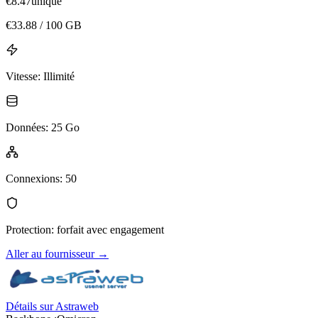
€
8.47
unique
€
33.88
/ 100 GB
Vitesse
:
Illimité
Données
:
25 Go
Connexions
:
50
Protection
:
forfait avec engagement
Aller au fournisseur
→
Détails sur Astraweb