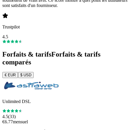
soumettent de vrais avis. Ce score montre à quel point les utilisateurs
sont satisfaits d'un fournisseur.
Trustpilot
4.5
Forfaits & tarifs
Forfaits & tarifs
comparés
€
EUR
$
USD
Unlimited DSL
4.5
(
33
)
€
6.77
mensuel