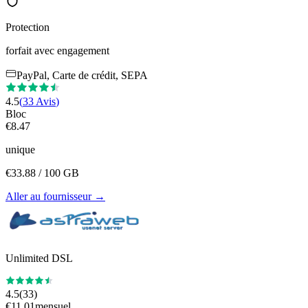
Protection
forfait avec engagement
PayPal, Carte de crédit, SEPA
4.5
(
33
Avis
)
Bloc
€
8.47
unique
€
33.88
/ 100 GB
Aller au fournisseur
→
Unlimited DSL
4.5
(
33
)
€
11.01
mensuel