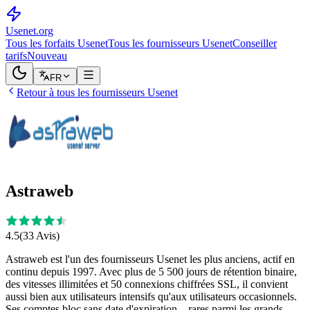
Usenet
.org
Tous les forfaits Usenet
Tous les fournisseurs Usenet
Conseiller
tarifs
Nouveau
FR
Retour à tous les fournisseurs Usenet
Astraweb
4.5
(
33
Avis
)
Astraweb est l'un des fournisseurs Usenet les plus anciens, actif en
continu depuis 1997. Avec plus de 5 500 jours de rétention binaire,
des vitesses illimitées et 50 connexions chiffrées SSL, il convient
aussi bien aux utilisateurs intensifs qu'aux utilisateurs occasionnels.
Ses comptes bloc sans date d'expiration – rares parmi les grands