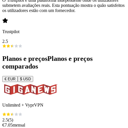
O Trustpilot é uma plataforma independente onde os utilizadores
submetem avaliações reais. Esta pontuação mostra o quão satisfeitos
os utilizadores estão com um fornecedor.
Trustpilot
2.5
Planos e preços
Planos e preços
comparados
€
EUR
$
USD
Unlimited + VyprVPN
2.5
(
5
)
€
7.05
mensal