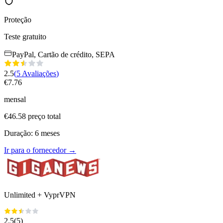
Proteção
Teste gratuito
PayPal, Cartão de crédito, SEPA
2.5
(
5
Avaliações
)
€
7.76
mensal
€
46.58
preço total
Duração
:
6
meses
Ir para o fornecedor
→
Unlimited + VyprVPN
2.5
(
5
)