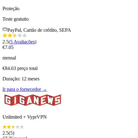
Proteção
Teste gratuito
PayPal, Cartão de crédito, SEPA
2.5
(
5
Avaliações
)
€
7.05
mensal
€
84.63
preço total
Duração
:
12
meses
Ir para o fornecedor
→
Unlimited + VyprVPN
2.5
(
5
)