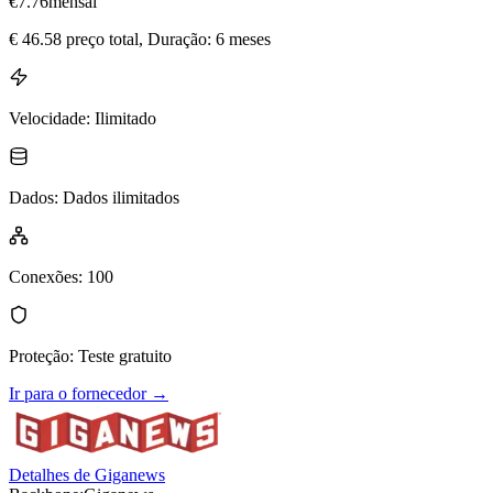
€
7.76
mensal
€
46.58
preço total
, Duração: 6 meses
Velocidade
:
Ilimitado
Dados
:
Dados ilimitados
Conexões
:
100
Proteção
:
Teste gratuito
Ir para o fornecedor
→
Detalhes de Giganews