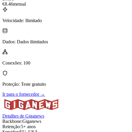
€
8.46
mensal
Velocidade
:
Ilimitado
Dados
:
Dados ilimitados
Conexões
:
100
Proteção
:
Teste gratuito
Ir para o fornecedor
→
Detalhes de Giganews
Backbone:
Giganews
Retenção:
5+ anos
Servidor:
EU, USA