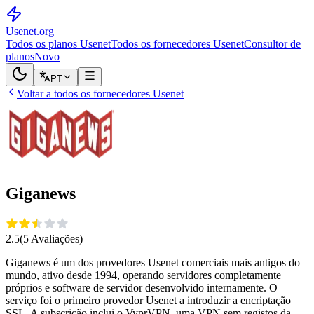
Usenet
.org
Todos os planos Usenet
Todos os fornecedores Usenet
Consultor de
planos
Novo
PT
Voltar a todos os fornecedores Usenet
Giganews
2.5
(
5
Avaliações
)
Giganews é um dos provedores Usenet comerciais mais antigos do
mundo, ativo desde 1994, operando servidores completamente
próprios e software de servidor desenvolvido internamente. O
serviço foi o primeiro provedor Usenet a introduzir a encriptação
SSL. A subscrição inclui o VyprVPN, uma VPN sem registos da