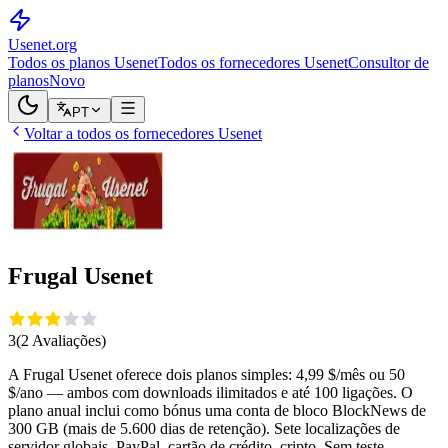
Usenet
.org
Todos os planos Usenet
Todos os fornecedores Usenet
Consultor de
planos
Novo
PT
Voltar a todos os fornecedores Usenet
Frugal Usenet
3
(
2
Avaliações
)
A Frugal Usenet oferece dois planos simples: 4,99 $/mês ou 50
$/ano — ambos com downloads ilimitados e até 100 ligações. O
plano anual inclui como bónus uma conta de bloco BlockNews de
300 GB (mais de 5.600 dias de retenção). Sete localizações de
servidor globais. PayPal, cartão de crédito, cripto. Sem teste.