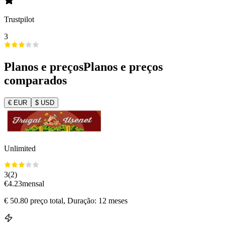
Trustpilot
3
Planos e preços
Planos e preços
comparados
€
EUR
$
USD
Unlimited
3
(
2
)
€
4.23
mensal
€
50.80
preço total
, Duração: 12 meses