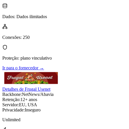
Dados
:
Dados ilimitados
Conexões
:
250
Proteção
:
plano vinculativo
Ir para o fornecedor
→
Detalhes de Frugal Usenet
Backbone:
NetNews/Abavia
Retenção:
12+ anos
Servidor:
EU, USA
Privacidade:
Inseguro
Unlimited