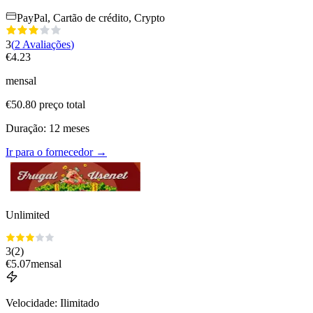
PayPal, Cartão de crédito, Crypto
3
(
2
Avaliações
)
€
4.23
mensal
€
50.80
preço total
Duração
:
12
meses
Ir para o fornecedor
→
Unlimited
3
(
2
)
€
5.07
mensal
Velocidade
:
Ilimitado