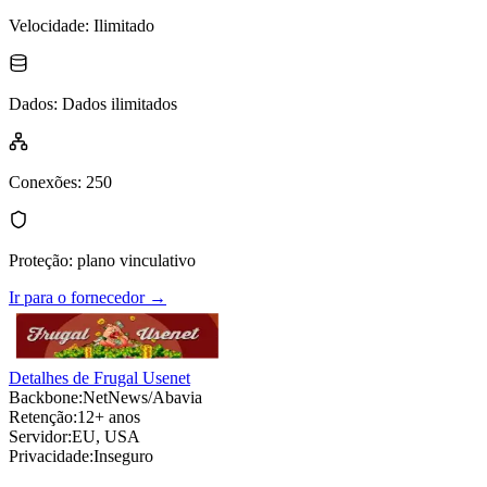
Velocidade
:
Ilimitado
Dados
:
Dados ilimitados
Conexões
:
250
Proteção
:
plano vinculativo
Ir para o fornecedor
→
Detalhes de Frugal Usenet
Backbone:
NetNews/Abavia
Retenção:
12+ anos
Servidor:
EU, USA
Privacidade:
Inseguro