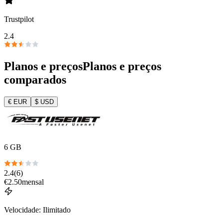
Trustpilot
2.4
Planos e preços
Planos e preços
comparados
€
EUR
$
USD
6 GB
2.4
(
6
)
€
2.50
mensal
Velocidade
:
Ilimitado