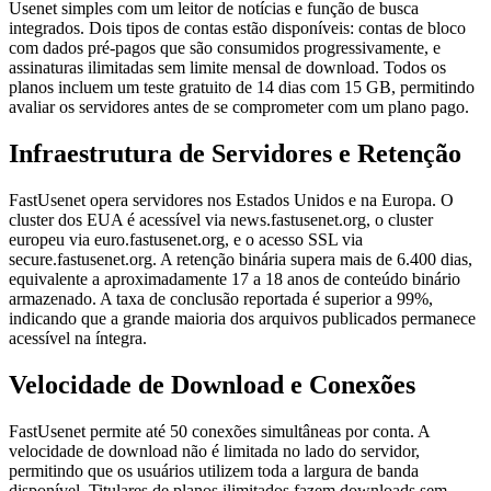
Usenet simples com um leitor de notícias e função de busca
integrados. Dois tipos de contas estão disponíveis: contas de bloco
com dados pré-pagos que são consumidos progressivamente, e
assinaturas ilimitadas sem limite mensal de download. Todos os
planos incluem um teste gratuito de 14 dias com 15 GB, permitindo
avaliar os servidores antes de se comprometer com um plano pago.
Infraestrutura de Servidores e Retenção
FastUsenet opera servidores nos Estados Unidos e na Europa. O
cluster dos EUA é acessível via news.fastusenet.org, o cluster
europeu via euro.fastusenet.org, e o acesso SSL via
secure.fastusenet.org. A retenção binária supera mais de 6.400 dias,
equivalente a aproximadamente 17 a 18 anos de conteúdo binário
armazenado. A taxa de conclusão reportada é superior a 99%,
indicando que a grande maioria dos arquivos publicados permanece
acessível na íntegra.
Velocidade de Download e Conexões
FastUsenet permite até 50 conexões simultâneas por conta. A
velocidade de download não é limitada no lado do servidor,
permitindo que os usuários utilizem toda a largura de banda
disponível. Titulares de planos ilimitados fazem downloads sem