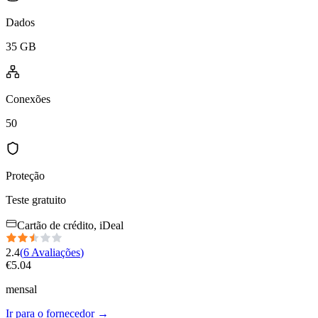
Dados
35 GB
Conexões
50
Proteção
Teste gratuito
Cartão de crédito, iDeal
2.4
(
6
Avaliações
)
€
5.04
mensal
Ir para o fornecedor
→