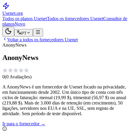
Usenet
.org
Todos os planos Usenet
Todos os fornecedores Usenet
Consultor de
planos
Novo
PT
Voltar a todos os fornecedores Usenet
AnonyNews
AnonyNews
0
(
0
Avaliações
)
A AnonyNews é um fornecedor de Usenet focado na privacidade,
em funcionamento desde 2002. Um único tipo de conta com três
ciclos de faturação: mensal (19,99 $), trimestral (56,97 $) ou anual
(219,88 $). Mais de 3.000 dias de retenção (em crescimento), 50
ligações, servidores nos EUA e na UE, SSL, sem registo de
atividade. Sem período de teste disponível.
Ir para o fornecedor
→