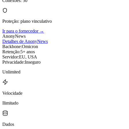
Conexões
:
50
Proteção
:
plano vinculativo
Ir para o fornecedor
→
AnonyNews
Detalhes de AnonyNews
Backbone:
Omicron
Retenção:
5+ anos
Servidor:
EU, USA
Privacidade:
Inseguro
Unlimited
Velocidade
Ilimitado
Dados