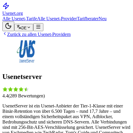
Usenet
.org
Alle Usenet-Tarife
Alle Usenet-Provider
Tarifberater
Neu
DE
Zurück zu allen Usenet-Providern
Usenetserver
4.4
(
289
Bewertungen
)
UsenetServer ist ein Usenet-Anbieter der Tier-1-Klasse mit einer
Binär-Retention von über 6.500 Tagen – rund 17,7 Jahre – und
einem vollständigen Sicherheitspaket aus VPN, Adblocker,
Bedrohungsschutz und sicheren DNS-Servern. Alle Verbindungen
sind mit 256-Bit-AES-Verschlüsselung gesichert. UsenetServer wird
von Fachmedien wie TechRadar, Tom's Guide und Comparitech