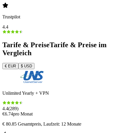
Trustpilot
4.4
Tarife & Preise
Tarife & Preise im
Vergleich
€
EUR
$
USD
Unlimited Yearly + VPN
4.4
(
289
)
€
6.74
pro Monat
€
80.85
Gesamtpreis
, Laufzeit: 12 Monate