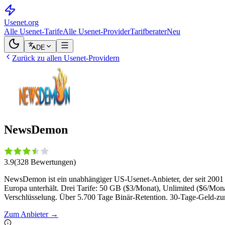
Usenet
.org
Alle Usenet-Tarife
Alle Usenet-Provider
Tarifberater
Neu
DE
Zurück zu allen Usenet-Providern
NewsDemon
3.9
(
328
Bewertungen
)
NewsDemon ist ein unabhängiger US-Usenet-Anbieter, der seit 2001 
Europa unterhält. Drei Tarife: 50 GB ($3/Monat), Unlimited ($6/Mo
Verschlüsselung. Über 5.700 Tage Binär-Retention. 30-Tage-Geld-zu
Zum Anbieter
→