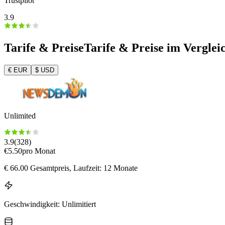
Trustpilot
3.9
Tarife & Preise
Tarife & Preise im Verglei
€
EUR
$
USD
Unlimited
3.9
(
328
)
€
5.50
pro Monat
€
66.00
Gesamtpreis
, Laufzeit: 12 Monate
Geschwindigkeit
:
Unlimitiert