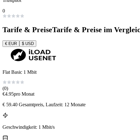
Trustpilot
0
Tarife & Preise
Tarife & Preise im Verglei
€
EUR
$
USD
Flat Basic 1 Mbit
(0)
€
4.95
pro Monat
€
59.40
Gesamtpreis
, Laufzeit: 12 Monate
Geschwindigkeit
:
1 Mbit/s