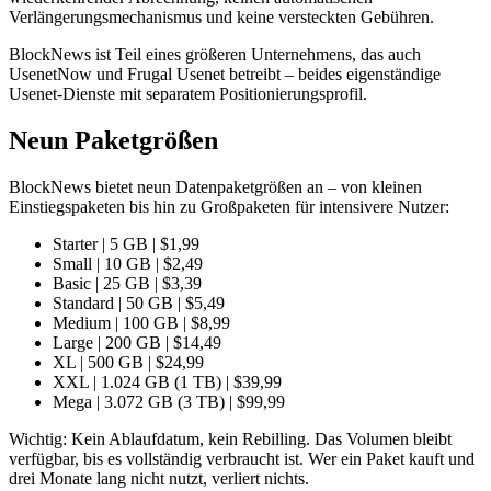
Verlängerungsmechanismus und keine versteckten Gebühren.
BlockNews ist Teil eines größeren Unternehmens, das auch
UsenetNow und Frugal Usenet betreibt – beides eigenständige
Usenet-Dienste mit separatem Positionierungsprofil.
Neun Paketgrößen
BlockNews bietet neun Datenpaketgrößen an – von kleinen
Einstiegspaketen bis hin zu Großpaketen für intensivere Nutzer:
Starter | 5 GB | $1,99
Small | 10 GB | $2,49
Basic | 25 GB | $3,39
Standard | 50 GB | $5,49
Medium | 100 GB | $8,99
Large | 200 GB | $14,49
XL | 500 GB | $24,99
XXL | 1.024 GB (1 TB) | $39,99
Mega | 3.072 GB (3 TB) | $99,99
Wichtig: Kein Ablaufdatum, kein Rebilling. Das Volumen bleibt
verfügbar, bis es vollständig verbraucht ist. Wer ein Paket kauft und
drei Monate lang nicht nutzt, verliert nichts.