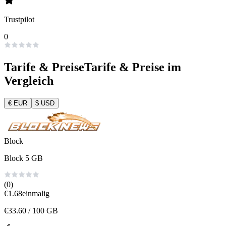
Trustpilot
0
Tarife & Preise
Tarife & Preise im
Vergleich
€
EUR
$
USD
Block
Block 5 GB
(0)
€
1.68
einmalig
€
33.60
/ 100 GB