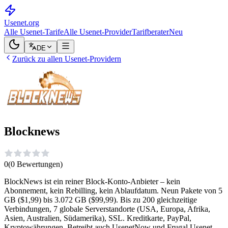
Usenet
.org
Alle Usenet-Tarife
Alle Usenet-Provider
Tarifberater
Neu
DE
Zurück zu allen Usenet-Providern
Blocknews
0
(
0
Bewertungen
)
BlockNews ist ein reiner Block-Konto-Anbieter – kein
Abonnement, kein Rebilling, kein Ablaufdatum. Neun Pakete von 5
GB ($1,99) bis 3.072 GB ($99,99). Bis zu 200 gleichzeitige
Verbindungen, 7 globale Serverstandorte (USA, Europa, Afrika,
Asien, Australien, Südamerika), SSL. Kreditkarte, PayPal,
Kryptowährungen. Betreibt auch UsenetNow und Frugal Usenet.